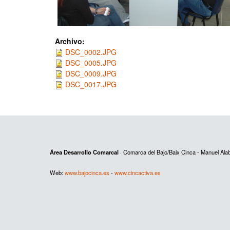
Archivo:
DSC_0002.JPG
DSC_0005.JPG
DSC_0009.JPG
DSC_0017.JPG
Área Desarrollo Comarcal
· Comarca del Bajo/Baix Cinca - Manuel Al
Web:
www.bajocinca.es
-
www.cincactiva.es